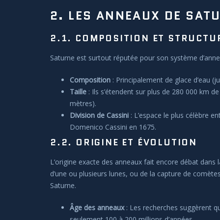
2. LES ANNEAUX DE SAT
2.1. COMPOSITION ET STRUCTU
Saturne est surtout réputée pour son système d’anneau
Composition
: Principalement de glace d’eau (j
Taille
: Ils s’étendent sur plus de 280 000 km de
mètres).
Division de Cassini
: L’espace le plus célèbre en
Domenico Cassini en 1675.
2.2. ORIGINE ET ÉVOLUTION
L’origine exacte des anneaux fait encore débat dans l
d’une ou plusieurs lunes, ou de la capture de comètes
Saturne.
Âge des anneaux
: Les recherches suggèrent qu’
seulement 100 à 200 millions d’années.