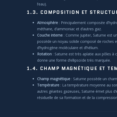
l’eau).
1.3. COMPOSITION ET STRUCTU
Atmosphère
: Principalement composée d’hydro
méthane, d’ammoniac et d’autres gaz.
Couche interne
: Comme Jupiter, Saturne est un
possède un noyau solide composé de roches et 
d’hydrogène moléculaire et d’hélium.
Rotation
: Saturne est très aplatie aux pôles à c
donne une forme d’ellipsoïde très marquée.
1.4. CHAMP MAGNÉTIQUE ET TE
Champ magnétique
: Saturne possède un champ
Température
: La température moyenne au som
autres géantes gazeuses, Saturne émet plus d’én
résiduelle de sa formation et de la compression 