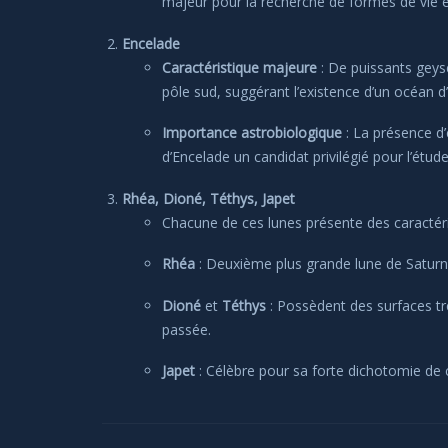
majeur pour la recherche de formes de vie 
Encelade
Caractéristique majeure
: De puissants geys
pôle sud, suggérant l’existence d’un océan d’
Importance astrobiologique
: La présence d’
d’Encelade un candidat privilégié pour l’étud
Rhéa, Dioné, Téthys, Japet
Chacune de ces lunes présente des caractéris
Rhéa
: Deuxième plus grande lune de Saturn
Dioné
et
Téthys
: Possèdent des surfaces trè
passée.
Japet
: Célèbre pour sa forte dichotomie de 