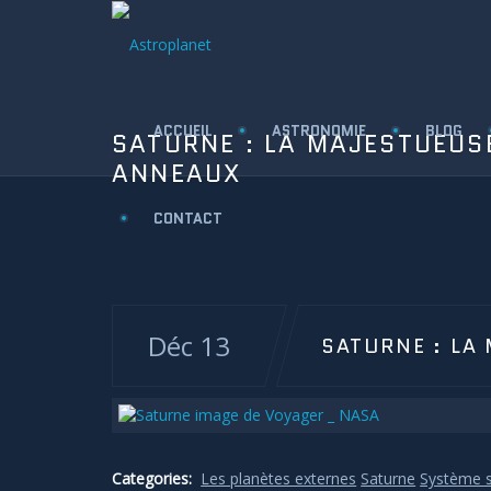
ACCUEIL
ASTRONOMIE
BLOG
SATURNE : LA MAJESTUEUS
ANNEAUX
CONTACT
Déc 13
SATURNE : LA
Categories:
Les planètes externes
Saturne
Système s