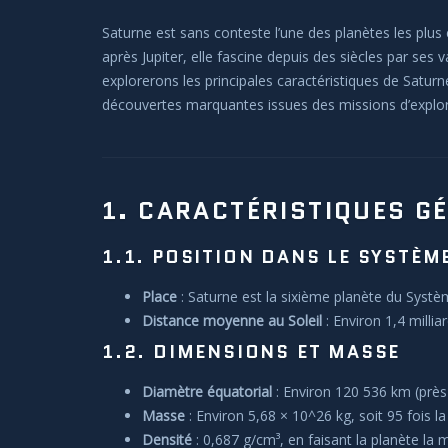
Saturne est sans conteste l’une des planètes les pl
après Jupiter, elle fascine depuis des siècles par se
explorerons les principales caractéristiques de Saturne
découvertes marquantes issues des missions d’explora
1. CARACTÉRISTIQUES G
1.1. POSITION DANS LE SYSTÈM
Place
: Saturne est la sixième planète du Système
Distance moyenne au Soleil
: Environ 1,4 milli
1.2. DIMENSIONS ET MASSE
Diamètre équatorial
: Environ 120 536 km (près d
Masse
: Environ 5,68 × 10^26 kg, soit 95 fois l
Densité
: 0,687 g/cm³, en faisant la planète la