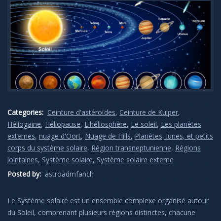
Categories:
Ceinture d'astéroïdes
,
Ceinture de Kuiper
,
Héliogaine
,
Héliopause
,
L'héliosphère
,
Le soleil
,
Les planètes
externes
,
nuage d'Oort
,
Nuage de Hills
,
Planètes, lunes, et petits
corps du système solaire
,
Région transneptunienne
,
Régions
lointaines
,
Système solaire
,
Système solaire externe
Posted by:
astroadmfanch
Le Système solaire est un ensemble complexe organisé autour
du Soleil, comprenant plusieurs régions distinctes, chacune