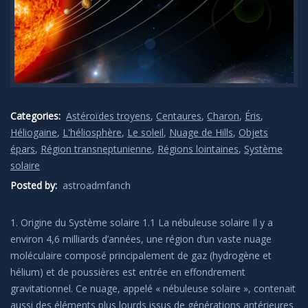
Categories:
Astéroïdes troyens
,
Centaures
,
Charon
,
Éris
,
Héliogaine
,
L'héliosphère
,
Le soleil
,
Nuage de Hills
,
Objets
épars
,
Région transneptunienne
,
Régions lointaines
,
Système
solaire
Posted by:
astroadmfanch
1. Origine du Système solaire 1.1 La nébuleuse solaire Il y a
environ 4,6 milliards d’années, une région d’un vaste nuage
moléculaire composé principalement de gaz (hydrogène et
hélium) et de poussières est entrée en effondrement
gravitationnel. Ce nuage, appelé « nébuleuse solaire », contenait
aussi des éléments plus lourds issus de générations antérieures