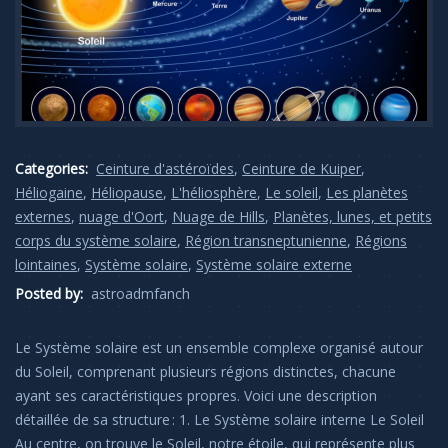
Categories:
Ceinture d'astéroïdes
,
Ceinture de Kuiper
,
Héliogaine
,
Héliopause
,
L'héliosphère
,
Le soleil
,
Les planètes
externes
,
nuage d'Oort
,
Nuage de Hills
,
Planètes, lunes, et petits
corps du système solaire
,
Région transneptunienne
,
Régions
lointaines
,
Système solaire
,
Système solaire externe
Posted by:
astroadmfanch
Le Système solaire est un ensemble complexe organisé autour
du Soleil, comprenant plusieurs régions distinctes, chacune
ayant ses caractéristiques propres. Voici une description
détaillée de sa structure : 1. Le Système solaire interne Le Soleil
Au centre, on trouve le Soleil, notre étoile, qui représente plus