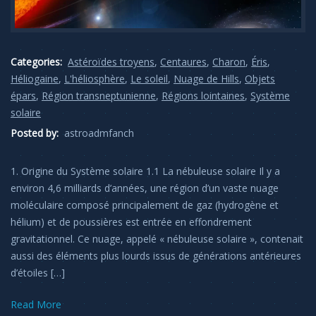
Categories:
Astéroïdes troyens
,
Centaures
,
Charon
,
Éris
,
Héliogaine
,
L'héliosphère
,
Le soleil
,
Nuage de Hills
,
Objets
épars
,
Région transneptunienne
,
Régions lointaines
,
Système
solaire
Posted by:
astroadmfanch
1. Origine du Système solaire 1.1 La nébuleuse solaire Il y a
environ 4,6 milliards d’années, une région d’un vaste nuage
moléculaire composé principalement de gaz (hydrogène et
hélium) et de poussières est entrée en effondrement
gravitationnel. Ce nuage, appelé « nébuleuse solaire », contenait
aussi des éléments plus lourds issus de générations antérieures
d’étoiles […]
Read More