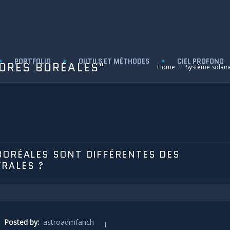
PORTFOLIO
OUTILS ET MÉTHODES
CIEL PROFOND
ORES BORÉALES"
Home
Système solair
BORÉALES SONT DIFFÉRENTES DES
RALES ?
Posted by:
astroadmfanch