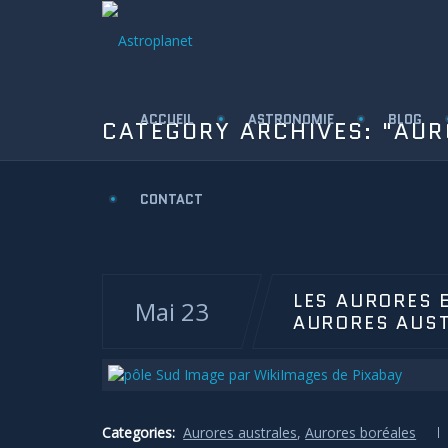
ACCUEIL
ASTRONOMIE
BLOG
CATEGORY ARCHIVES:
"AUR
CONTACT
LES AURORES 
Mai 23
AURORES AUST
Categories:
Aurores australes
,
Aurores boréales