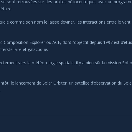
s se sont retrouvées sur des orbites héliocentriques avec un progra
étaire.
étudie comme son nom le laisse deviner, les interactions entre le vent
d Composition Explorer ou ACE, dont l’objectif depuis 1997 est d’étud
interstellaire et galactique.
ectement vers la météorologie spatiale, il y a bien sûr la mission Soh
tôt, le lancement de Solar Orbiter, un satellite d’observation du Solei
.