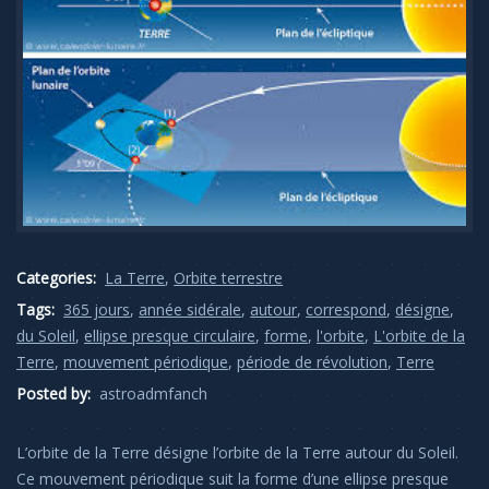
Categories:
La Terre
,
Orbite terrestre
Tags:
365 jours
,
année sidérale
,
autour
,
correspond
,
désigne
,
du Soleil
,
ellipse presque circulaire
,
forme
,
l'orbite
,
L'orbite de la
Terre
,
mouvement périodique
,
période de révolution
,
Terre
Posted by:
astroadmfanch
L’orbite de la Terre désigne l’orbite de la Terre autour du Soleil.
Ce mouvement périodique suit la forme d’une ellipse presque